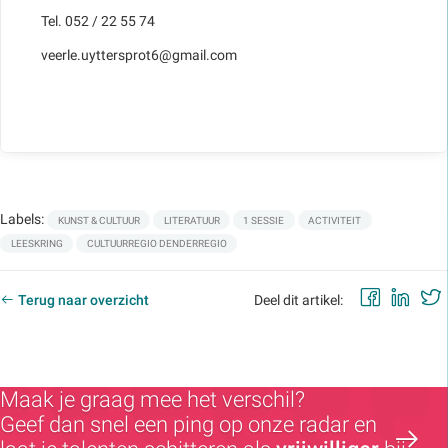
Tel. 052 / 22 55 74
veerle.uyttersprot6@gmail.com
Labels:
KUNST & CULTUUR
LITERATUUR
1 SESSIE
ACTIVITEIT
LEESKRING
CULTUURREGIO DENDERREGIO
Faceb
Lin
Terug naar overzicht
Deel dit artikel:
Maak je graag mee het verschil?
Geef dan snel een ping op onze radar en