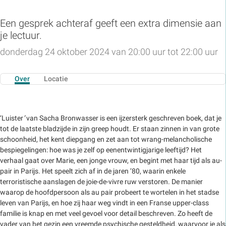
Een gesprek achteraf geeft een extra dimensie aan
je lectuur.
donderdag 24 oktober 2024 van 20:00 uur tot 22:00 uur
Over
Locatie
‘Luister
’
van Sacha Bronwasser is een ijzersterk geschreven boek, dat je
tot de laatste bladzijde in zijn greep houdt. Er staan zinnen in van grote
schoonheid, het kent diepgang en zet aan tot wrang-melancholische
bespiegelingen: hoe was je zelf op eenentwintigjarige leeftijd? Het
verhaal gaat over Marie, een jonge vrouw, en begint met haar tijd als au-
pair in Parijs. Het speelt zich af in de jaren ’80, waarin enkele
terroristische aanslagen de joie-de-vivre ruw verstoren. De manier
waarop de hoofdpersoon als au pair probeert te wortelen in het stadse
leven van Parijs, en hoe zij haar weg vindt in een Franse upper-class
familie is knap en met veel gevoel voor detail beschreven. Zo heeft de
vader van het gezin een vreemde psychische gesteldheid, waarvoor je als