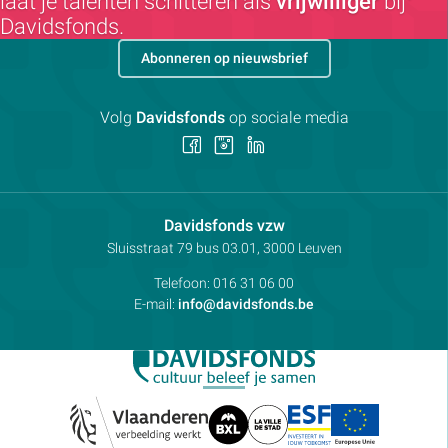
laat je talenten schitteren als
vrijwilliger
bij
Davidsfonds.
Abonneren op nieuwsbrief
Volg
Davidsfonds
op sociale media
Volg
Volg
Volg
ons
ons
ons
op
op
op
Facebook
Instagram
LinkedIn
Contactpersoon:
Davidsfonds vzw
Adres:
Sluisstraat 79
bus 03.01, 3000
Leuven
Telefoon:
016 31 06 00
E-mail:
info@davidsfonds.be