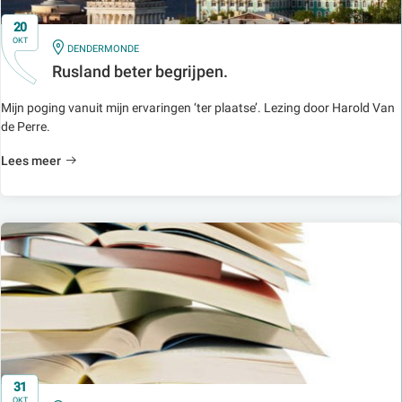
20
OKT
IN
DENDERMONDE
Rusland beter begrijpen.
Mijn poging vanuit mijn ervaringen ‘ter plaatse’. Lezing door Harold Van
de Perre.
Lees meer
31
OKT