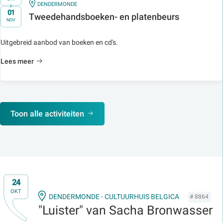
IN
DENDERMONDE
t/m
01
Tweedehandsboeken- en platenbeurs
NOV
Uitgebreid aanbod van boeken en cd's.
Lees meer
Toon alle activiteiten
24
OKT
DENDERMONDE - CULTUURHUIS BELGICA
# 8864
"Luister" van Sacha Bronwasser