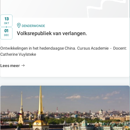
13
OKT
IN
DENDERMONDE
t/m
01
Volksrepubliek van verlangen.
DEC
Ontwikkelingen in het hedendaagse China. Cursus Academie - Docent:
Catherine Vuylsteke
Lees meer