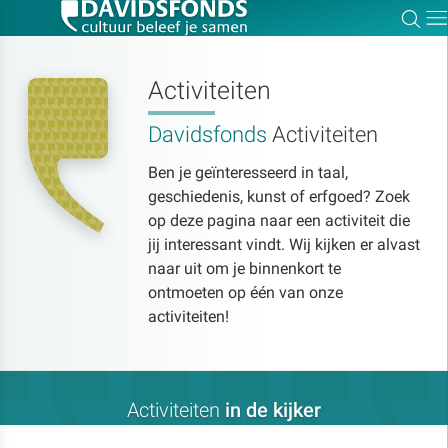
Zoe
Dir
Activiteiten
Davidsfonds
Activiteiten
Zoek:
Ben je geïnteresseerd in taal,
geschiedenis, kunst of erfgoed? Zoek
Zoeken
op deze pagina naar een activiteit die
jij interessant vindt. Wij kijken er alvast
naar uit om je binnenkort te
ontmoeten op één van onze
activiteiten!
Activiteiten
in de kijker