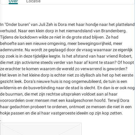
Over
Locatie
In "Onder buren" van Juli Zeh is Dora met haar hondje naar het platteland
verhuisd. Naar een klein dorp in het niemandsland van Brandenberg.
Tijdens de lockdown wilde ze niet in de grote stad blijven. Ze had
behoefte aan een nieuwe omgeving, meer bewegingsvrijheid, meer
ademruimte. Nu wordt ze geplaagd door de vraag waarnaar ze eigenlijk
op zoek is in deze tijdelijke leegte. Is het afstand van haar vriend Robert,
die met zijn activisme steeds verder van haar af komt te staan? Of hoopt
ze erachter te komen waarom de wereld zo verwarrend is geworden?
Het leven in het kleine dorp is echter niet zo idyllisch als het op het eerste
gezicht leek. Dora’s nieuwe huis is nog ongemeubileerd, de tuin is een
wildernis en de busverbinding naar de stad is slecht. En dan is er ook nog
de buurman, die met zijn rechtse uitspraken voldoet aan al haar
vooroordelen over mensen met een kaalgeschoren hoofd. Terwijl Dora
haar gedachten probeert te ordenen, ontmoet ze mensen die niet in een
hokje passen en die al haar vastgeroeste ideeën op zijn kop zetten.
.