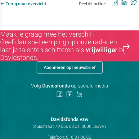
Faceb
Lin
Terug naar overzicht
Deel dit artikel:
Maak je graag mee het verschil?
Geef dan snel een ping op onze radar en
laat je talenten schitteren als
vrijwilliger
bij
Davidsfonds.
Abonneren op nieuwsbrief
Volg
Davidsfonds
op sociale media
Volg
Volg
Volg
ons
ons
ons
op
op
op
Facebook
Instagram
LinkedIn
Contactpersoon:
Davidsfonds vzw
Adres:
Sluisstraat 79
bus 03.01, 3000
Leuven
Telefoon:
016 31 06 00