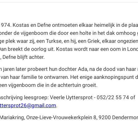
1974. Kostas en Defne ontmoeten elkaar heimelijk in de plaa
 onder de vijgenboom die door een holte in het dak omhoog g
ge plek waar zij, een Turkse, en hij, een Griek, elkaar ongezi
 Dan breekt de oorlog uit. Kostas wordt naar een oom in Lon
 Defne blijft achter.
en jaren later probeert hun dochter Ada, na de dood van haar
van haar familie te ontwarren. Het enige aanknopingspunt 
 een vijgenboom die in de achtertuin groeit.
nschrijving leesgroep: Veerle Uyttersprot - 052/22 55 74 of
yttersprot26@gmail.com
.
 Mariakring, Onze-Lieve-Vrouwekerkplein 8, 9200 Dendermo