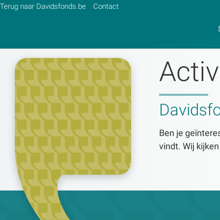
Terug naar Davidsfonds.be
Contact
Activ
Zoek:
Davidsf
Zoeken
Ben je geïnteres
vindt. Wij kijke