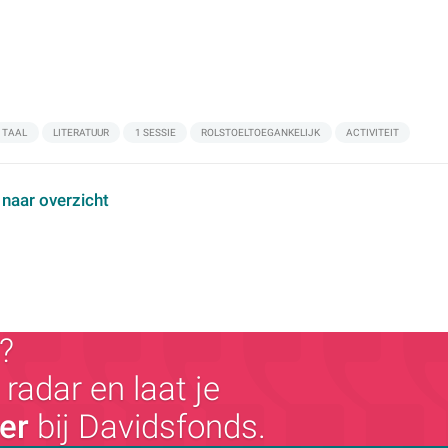
TAAL
LITERATUUR
1 SESSIE
ROLSTOELTOEGANKELIJK
ACTIVITEIT
 naar overzicht
?
radar en laat je
ger
bij Davidsfonds.