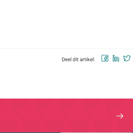
Faceb
Lin
Deel dit artikel: