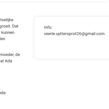
tselijke
roeit. Dat
Info:
en kunnen
veerle.uyttersprot26@gmail.com
den
 moeder, de
dat Ada
nde