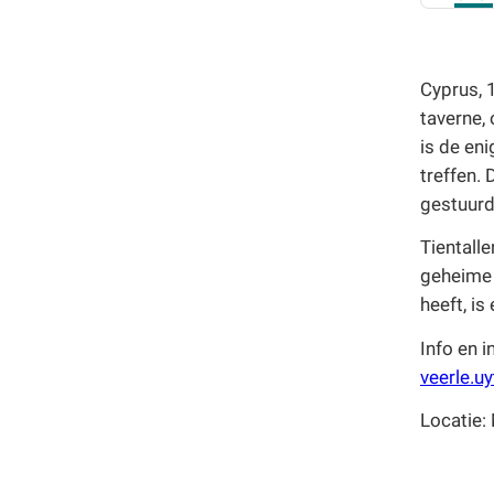
E-cursus
Familiedag
Fietstocht
Cyprus, 
Lezing
taverne,
Meerdaagse uitstap
is de eni
Ontmoeting met receptie
treffen.
Voorstelling (theater, literatuur, film,...)
gestuurd,
Wandeling
Wandeling met gids
Tientall
Webinar
geheime 
Weekendcursus
heeft, is
Workshop
Info en i
Zomercursus
veerle.u
Locatie: