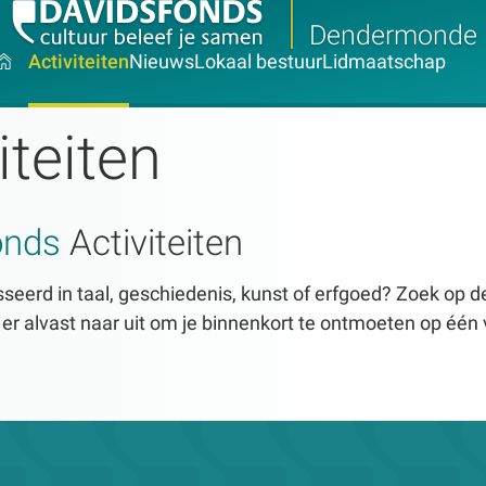
Dendermonde
Activiteiten
Nieuws
Lokaal bestuur
Lidmaatschap
iteiten
onds
Activiteiten
seerd in taal, geschiedenis, kunst of erfgoed? Zoek op dez
n er alvast naar uit om je binnenkort te ontmoeten op één 