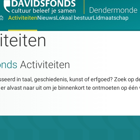
Dendermonde
Activiteiten
Nieuws
Lokaal bestuur
Lidmaatschap
iteiten
onds
Activiteiten
seerd in taal, geschiedenis, kunst of erfgoed? Zoek op dez
n er alvast naar uit om je binnenkort te ontmoeten op één 