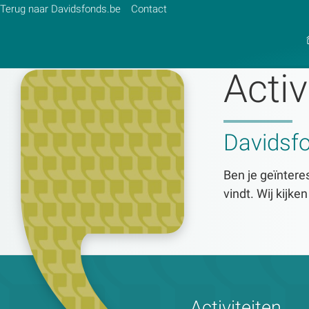
Terug naar Davidsfonds.be
Contact
Activ
Zoek:
Davidsf
Zoeken
Ben je geïnteres
vindt. Wij kijke
Activiteiten