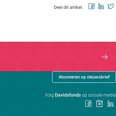
Faceb
Lin
Deel dit artikel:
Abonneren op nieuwsbrief
Volg
Davidsfonds
op sociale media
Volg
Vol
ons
on