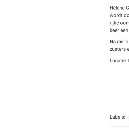
Familiedag
Hélène G
Fietstocht
wordt do
Lezing
rijke oom
Meerdaagse uitstap
keer een
Ontmoeting met receptie
Na die 'b
Voorstelling (theater, literatuur, film,...)
zusters 
Wandeling
Wandeling met gids
Locatie:
Webinar
Weekendcursus
Workshop
Zomercursus
Labels: