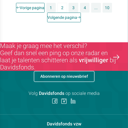
Vorige pagina
1
2
3
4
...
10
Volgende pagina
Maak je graag mee het verschil?
Geef dan snel een ping op onze radar en
laat je talenten schitteren als
vrijwilliger
bij
Davidsfonds.
Abonneren op nieuwsbrief
Volg
Davidsfonds
op sociale media
Volg
Volg
Volg
ons
ons
ons
op
op
op
Facebook
Instagram
LinkedIn
Contactpersoon:
Davidsfonds vzw