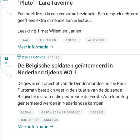
NOV
"Pluto" - Lara Taveirne
Een boek lezen is een eenzame bezigheid. Een gesprek achteraf
geeft een extra dimensie aan je lectuur.
Leeskring 1 met Willem en Janien
TAAL
LITERATUUR
1 SESSIE
ACTIVITEIT
Meer informatie
Op
IN
DENDERMONDE
# 11425
14
OKT
De Belgische soldaten geïnterneerd in
Nederland tijdens WO 1.
De gewezen zonechef van de Dendermondse politie Paul
Putteman beet zich vast in de situatie van de duizende
Belgische militairen die gedurende de Eerste Wereldoorlog
geïnterneerd werden in Nederlandse kampen.
LEZING
GESCHIEDENIS & ERFGOED
1 SESSIE
ROLSTOELTOEGANKELIJK
Meer informatie