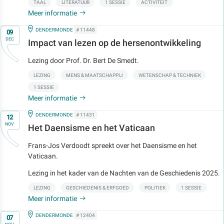
TAAL
LITERATUUR
1 SESSIE
ACTIVITEIT
Meer informatie
Op
IN
DENDERMONDE
# 11448
09
DEC
Impact van lezen op de hersenontwikkeling
Lezing door Prof. Dr. Bert De Smedt.
LEZING
MENS & MAATSCHAPPIJ
WETENSCHAP & TECHNIEK
1 SESSIE
Meer informatie
Op
IN
DENDERMONDE
# 11431
12
NOV
Het Daensisme en het Vaticaan
Frans-Jos Verdoodt spreekt over het Daensisme en het
Vaticaan.
Lezing in het kader van de Nachten van de Geschiedenis 2025.
LEZING
GESCHIEDENIS & ERFGOED
POLITIEK
1 SESSIE
Meer informatie
Op
IN
DENDERMONDE
# 12404
07