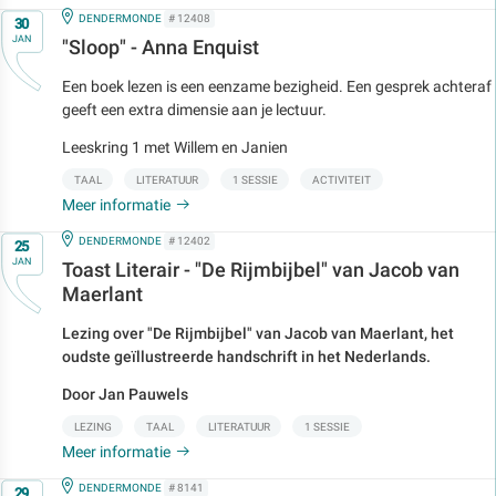
Op
IN
DENDERMONDE
# 12408
30
JAN
"Sloop" - Anna Enquist
Een boek lezen is een eenzame bezigheid. Een gesprek achteraf
geeft een extra dimensie aan je lectuur.
Leeskring 1 met Willem en Janien
TAAL
LITERATUUR
1 SESSIE
ACTIVITEIT
Meer informatie
Op
IN
DENDERMONDE
# 12402
25
JAN
Toast Literair - "De Rijmbijbel" van Jacob van
Maerlant
Lezing over "De Rijmbijbel" van Jacob van Maerlant, het
oudste geïllustreerde handschrift in het Nederlands.
Door Jan Pauwels
LEZING
TAAL
LITERATUUR
1 SESSIE
Meer informatie
Op
IN
DENDERMONDE
# 8141
29