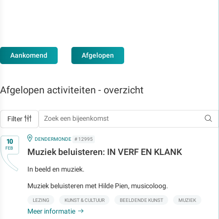
Aankomend
Afgelopen
Afgelopen activiteiten - overzicht
Filter
Op
IN
DENDERMONDE
# 12995
10
FEB
Muziek beluisteren: IN VERF EN KLANK
In beeld en muziek.
Muziek beluisteren met Hilde Pien, musicoloog.
LEZING
KUNST & CULTUUR
BEELDENDE KUNST
MUZIEK
Meer informatie