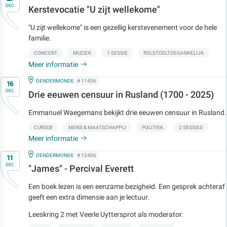
DEC
Kerstevocatie "U zijt wellekome"
"U zijt wellekome" is een gezellig kerstevenement voor de hele
familie.
CONCERT
MUZIEK
1 SESSIE
ROLSTOELTOEGANKELIJK
Meer informatie
Op
IN
DENDERMONDE
# 11406
16
DEC
Drie eeuwen censuur in Rusland (1700 - 2025)
Emmanuel Waegemans bekijkt drie eeuwen censuur in Rusland.
CURSUS
MENS & MAATSCHAPPIJ
POLITIEK
2 SESSIES
Meer informatie
Op
IN
DENDERMONDE
# 12406
11
DEC
"James" - Percival Everett
Een boek lezen is een eenzame bezigheid. Een gesprek achteraf
geeft een extra dimensie aan je lectuur.
Leeskring 2 met Veerle Uyttersprot als moderator.