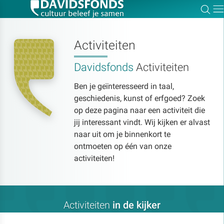
Zoe
Dir
Activiteiten
Davidsfonds
Activiteiten
Zoek:
Ben je geïnteresseerd in taal,
geschiedenis, kunst of erfgoed? Zoek
Zoeken
op deze pagina naar een activiteit die
jij interessant vindt. Wij kijken er alvast
naar uit om je binnenkort te
ontmoeten op één van onze
activiteiten!
Activiteiten
in de kijker