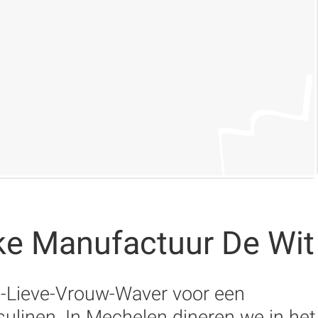
jke Manufactuur De Wit
e-Lieve-Vrouw-Waver voor een
sulinen. In Mechelen dineren we in het