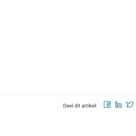
Faceb
Lin
Deel dit artikel: