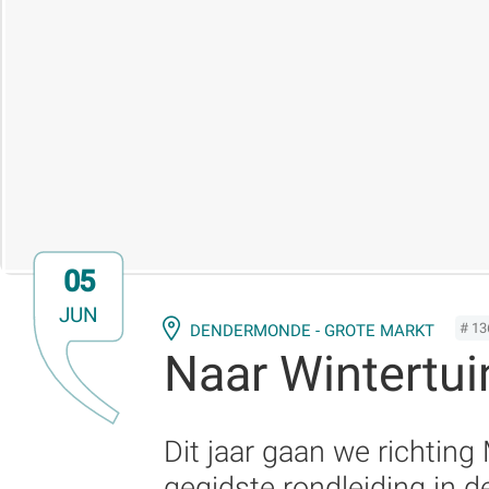
05
JUN
# 13
DENDERMONDE - GROTE MARKT
Naar Wintertui
Dit jaar gaan we richtin
gegidste rondleiding in d