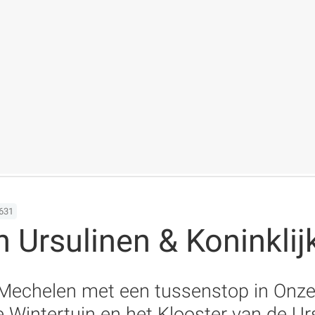
631
n Ursulinen & Koninkli
g Mechelen met een tussenstop in Onz
e Wintertuin en het Klooster van de Ur