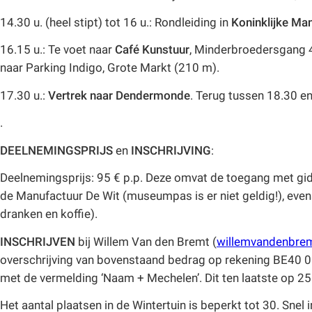
14.30 u. (heel stipt) tot 16 u.: Rondleiding in
Koninklijke
Man
16.15 u.: Te voet naar
Café Kunstuur
, Minderbroedersgang 4
naar Parking Indigo, Grote Markt (210 m).
17.30 u.:
Vertrek naar Dendermonde
. Terug tussen 18.30 en
.
DEELNEMINGSPRIJS
en
INSCHRIJVING
:
Deelnemingsprijs: 95 € p.p. Deze omvat de toegang met gids
de Manufactuur De Wit (museumpas is er niet geldig!), eve
dranken en koffie).
INSCHRIJVEN
bij Willem Van den Bremt (
willemvandenbre
overschrijving van bovenstaand bedrag op rekening BE4
met de vermelding ‘Naam + Mechelen’. Dit ten laatste op 25
Het aantal plaatsen in de Wintertuin is beperkt tot 30. Snel