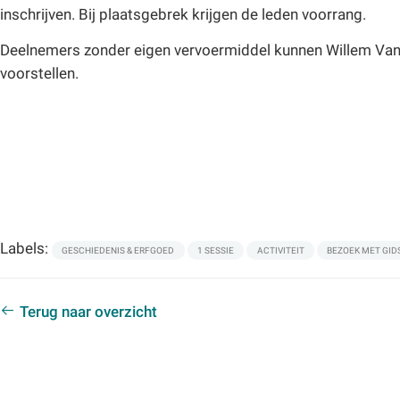
inschrijven. Bij plaatsgebrek krijgen de leden voorrang.
Deelnemers zonder eigen vervoermiddel kunnen Willem Van 
voorstellen.
Labels:
GESCHIEDENIS & ERFGOED
1 SESSIE
ACTIVITEIT
BEZOEK MET GID
Terug naar overzicht