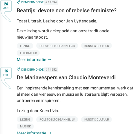
Op
IN
DENDERMONDE
# 14594
24
JAN
Beatrijs: devote non of rebelse feministe?
Toast Literair. Lezing door Jan Uyttendaele.
Deze lezing wordt gekoppeld aan onze traditionele
nieuwjaarstoost.
LEZING
ROLSTOELTOEGANKELIJK
KUNST & CULTUUR
LITERATUUR
Meer informatie
Op
IN
DENDERMONDE
# 14552
16
FEB
De Mariavespers van Claudio Monteverdi
Een inspirerende kennismaking met een monumentaal werk dat
al meer dan vier eeuwen musici en luisteraars blijft verbazen,
ontroeren en inspireren.
Lezing door Koen Uvin.
LEZING
ROLSTOELTOEGANKELIJK
KUNST & CULTUUR
MUZIEK
Meer informatie