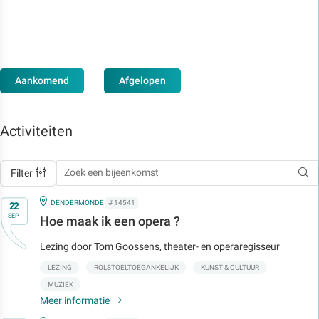
Aankomend
Afgelopen
Activiteiten
Filter
Op
IN
DENDERMONDE
# 14541
22
SEP
Hoe maak ik een opera ?
Lezing door Tom Goossens, theater- en operaregisseur
LEZING
ROLSTOELTOEGANKELIJK
KUNST & CULTUUR
MUZIEK
Meer informatie