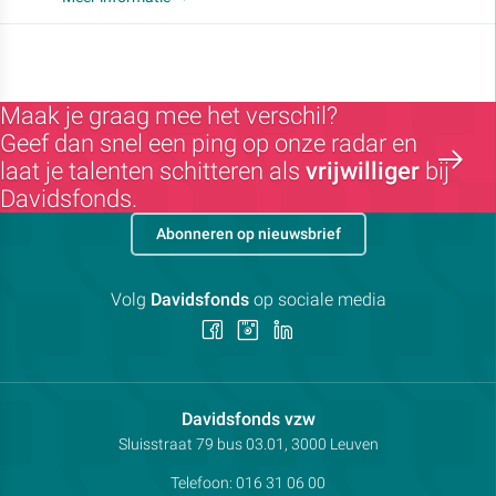
Maak je graag mee het verschil?
Geef dan snel een ping op onze radar en
laat je talenten schitteren als
vrijwilliger
bij
Davidsfonds.
Abonneren op nieuwsbrief
Volg
Davidsfonds
op sociale media
Volg
Volg
Volg
ons
ons
ons
op
op
op
Facebook
Instagram
LinkedIn
Contactpersoon:
Davidsfonds vzw
Adres:
Sluisstraat 79
bus 03.01, 3000
Leuven
Telefoon:
016 31 06 00