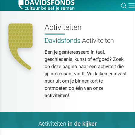
Zoe
Dir
Activiteiten
Davidsfonds
Activiteiten
Zoek:
Ben je geïnteresseerd in taal,
geschiedenis, kunst of erfgoed? Zoek
Zoeken
op deze pagina naar een activiteit die
jij interessant vindt. Wij kijken er alvast
naar uit om je binnenkort te
ontmoeten op één van onze
activiteiten!
Activiteiten
in de kijker