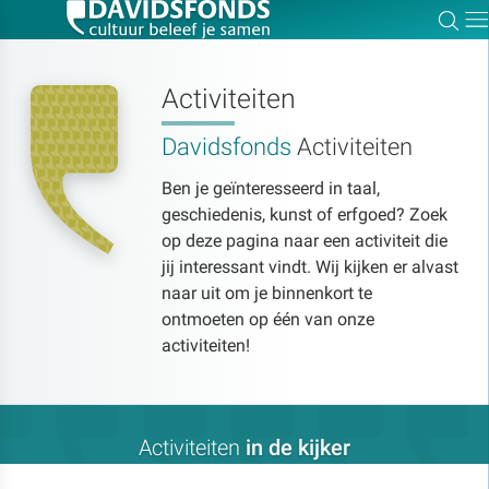
Zoe
Dir
Activiteiten
Davidsfonds
Activiteiten
Zoek:
Ben je geïnteresseerd in taal,
geschiedenis, kunst of erfgoed? Zoek
Zoeken
op deze pagina naar een activiteit die
jij interessant vindt. Wij kijken er alvast
naar uit om je binnenkort te
ontmoeten op één van onze
activiteiten!
Activiteiten
in de kijker