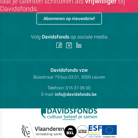
laat je talenten schitteren als
vrijwilliger
bij
Davidsfonds.
Abonneren op nieuwsbrief
Volg
Davidsfonds
op sociale media
Volg
Volg
Volg
ons
ons
ons
op
op
op
Facebook
Instagram
LinkedIn
Contactpersoon:
Davidsfonds vzw
Adres:
Sluisstraat 79
bus 03.01, 3000
Leuven
Telefoon:
016 31 06 00
E-mail:
info@davidsfonds.be